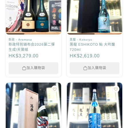
新政 - Aramasa
黑龍 - Kokuryu
新政特別頒布会2026第二彈
黑龍 ESHIKOTO 鮎 大吟釀
生成/天鵞絨
720ml
HK$3,279.00
HK$2,619.00
加入購物袋
加入購物袋