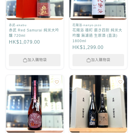
赤武-akabu
花陽浴-nanyo-jozo
赤武 Red Samurai 純米大吟
花陽浴 雄町 磨き四割 純米大
釀 720ml
吟釀 無濾過 生原酒 (直汲)
1800ml
HK$1,079.00
HK$1,299.00
加入購物袋
加入購物袋