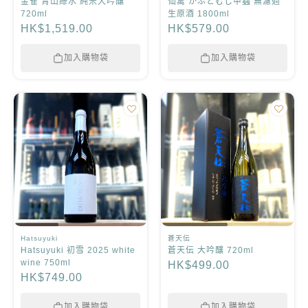
金雀 青山綠水 純米大吟釀
仙禽 かぶとむし甲蟲 無濾過
720ml
生原酒 1800ml
HK$1,519.00
HK$579.00
加入購物袋
加入購物袋
Hatsuyuki
蒼天伝
Hatsuyuki 初雪 2025 white
蒼天伝 大吟釀 720ml
wine 750ml
HK$499.00
HK$749.00
加入購物袋
加入購物袋