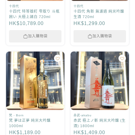
十四代
十四代
十四代 特等雄町 雫取り 斗瓶
十四代 角新 無濾過 純米吟釀
囲い 大極上諸白 720ml
生酒 720ml
HK$10,789.00
HK$1,299.00
加入購物袋
加入購物袋
梵 - Born
赤武-akabu
梵 夢は正夢 純米大吟釀
赤武 極上ノ斬 純米大吟釀 (生
1000ml
酒) 1800ml
HK$1,189.00
HK$1,409.00