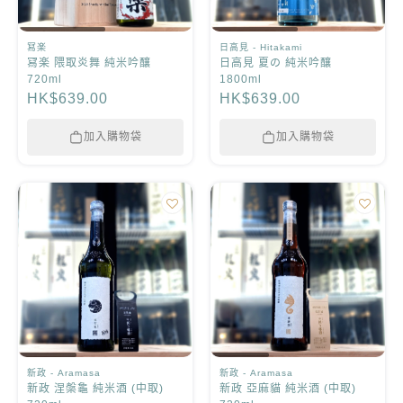
冩楽
日高見 - Hitakami
冩楽 隈取炎舞 純米吟釀
日高見 夏の 純米吟釀
720ml
1800ml
HK$639.00
HK$639.00
加入購物袋
加入購物袋
新政 - Aramasa
新政 - Aramasa
新政 涅槃龜 純米酒 (中取)
新政 亞麻貓 純米酒 (中取)