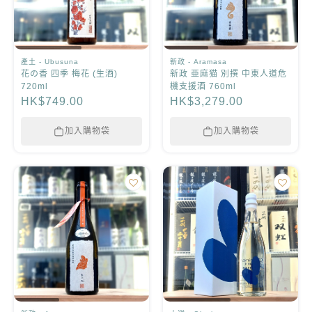
產土 - Ubusuna
新政 - Aramasa
花の香 四季 梅花 (生酒)
新政 亜麻猫 別撰 中東人道危
720ml
機支援酒 760ml
HK$749.00
HK$3,279.00
加入購物袋
加入購物袋