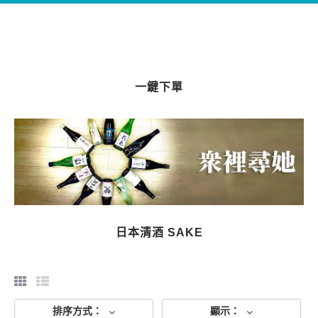
篩選
品牌
一鍵下單
精米步合
酒級
稻米品種
特色類別
日本清酒 SAKE
釀造地區
價錢
排序方式：
顯示：