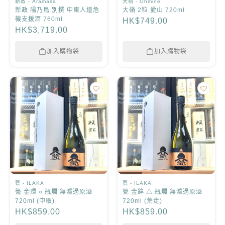
新政 - Aramasa
大嶺 - Ohmine
新政 陽乃鳥 別撰 中東人道危
大嶺 2粒 愛山 720ml
機支援酒 760ml
HK$749.00
HK$3,719.00
加入購物袋
加入購物袋
甍 - ILAKA
甍 - ILAKA
䉚 金環 ○ 瓶燗 無濾過原酒
䉚 金鉾 △ 瓶燗 無濾過原酒
720ml (中取)
720ml (荒走)
HK$859.00
HK$859.00