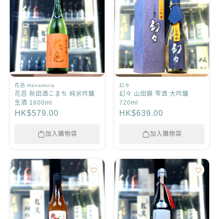
花邑-Hanamura
幻々
花邑 秋田酒こまち 純米吟釀
幻々 山田錦 雫酒 大吟釀
生酒 1800ml
720ml
HK$579.00
HK$639.00
加入購物袋
加入購物袋