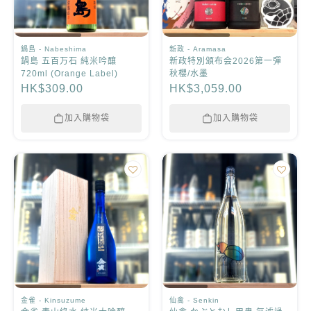
鍋島 - Nabeshima
新政 - Aramasa
鍋島 五百万石 純米吟釀
新政特別頒布会2026第一彈
720ml (Orange Label)
秋櫻/水墨
HK$309.00
HK$3,059.00
加入購物袋
加入購物袋
金雀 - Kinsuzume
仙禽 - Senkin