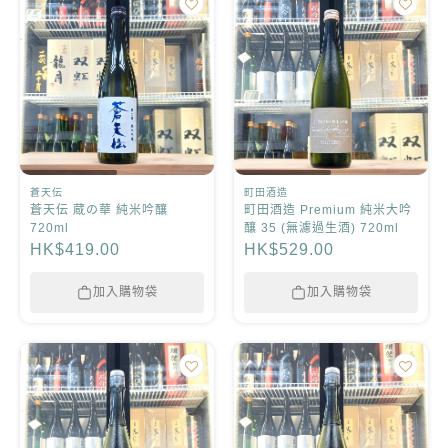
蒼天伝
町田酒造
蒼天伝 蔵の華 純米吟釀
町田酒造 Premium 純米大吟
720ml
釀 35 (無濾過生酒) 720ml
HK$419.00
HK$529.00
加入購物袋
加入購物袋