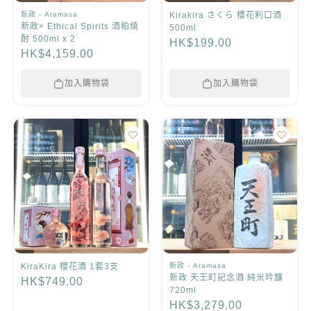
新政 - Aramasa
Kirakira さくら 櫻花利口酒
新政× Ethical Spirits 酒粕燒
500ml
酎 500ml x 2
HK$199.00
HK$4,159.00
加入購物袋
加入購物袋
KiraKira 櫻花酒 1套3支
新政 - Aramasa
新政 天王町記念酒 純米吟釀
HK$749.00
720ml
HK$3,279.00