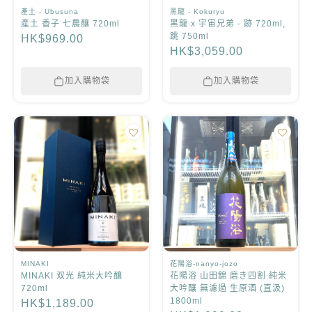
產土 - Ubusuna
黑龍 - Kokuryu
產土 香子 七農釀 720ml
黑龍 x 宇宙兄弟 - 跡 720ml,
跳 750ml
HK$969.00
HK$3,059.00
加入購物袋
加入購物袋
MINAKI
花陽浴-nanyo-jozo
MINAKI 双光 純米大吟釀
花陽浴 山田錦 磨き四割 純米
720ml
大吟釀 無濾過 生原酒 (直汲)
1800ml
HK$1,189.00