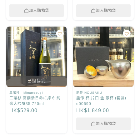
加入購物袋
加入購物袋
已經售完
三諸杉 - Mimurosugi
能作-NOUSAKU
三諸杉 高橋活日命に捧ぐ 純
能作 杯.片口 金.銀杯 (套裝)
米大吟釀35 720ml
e00690
HK$529.00
HK$1,849.00
加入購物袋