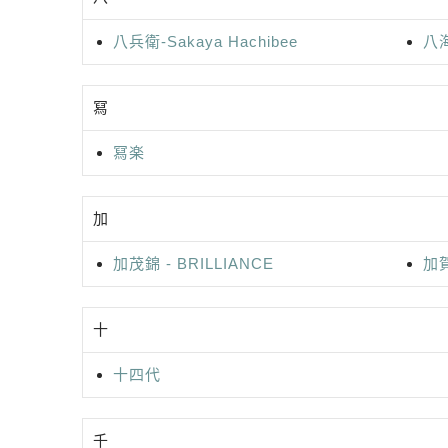
八兵衛-Sakaya Hachibee
八海
冩
冩楽
加
加茂錦 - BRILLIANCE
加賀
十
十四代
千