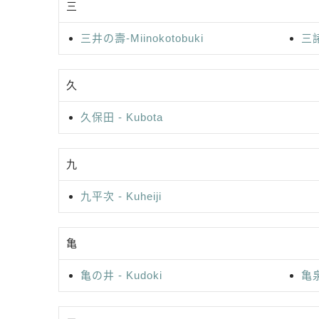
三
三井の壽-Miinokotobuki
三諸
久
久保田 - Kubota
九
九平次 - Kuheiji
亀
亀の井 - Kudoki
亀泉