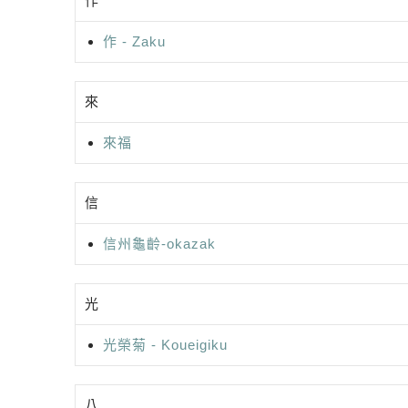
作
作 - Zaku
來
來福
信
信州龜齡-okazak
光
光榮菊 - Koueigiku
八