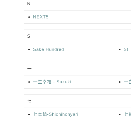
N
NEXT5
S
Sake Hundred
St.
一
一生幸福 - Suzuki
一白
七
七本鎗-Shichihonyari
七賢