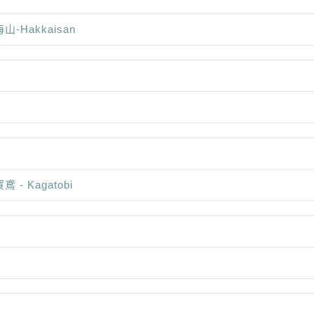
山-Hakkaisan
鳶 - Kagatobi