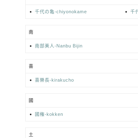
千代の亀-chiyonokame
千代
南
南部美人-Nanbu Bijin
喜
喜樂長-kirakucho
國
國権-kokken
土