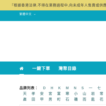
繁體中文
一鍵下單
灣聚目錄
品牌列表：
D
H
K
M
N
S
一
七
天
孝
安
宮
富
寒
小
山
岩
常
產
田
甲
男
町
石
磯
而
能
花