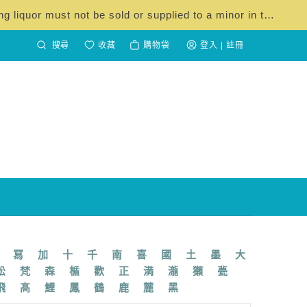
『根據香港法律,不得在業務過程中,向未成年人售賣或供應令人醺醉的酒類。』 "Under the law of Hong Kong, intoxicating liquor must not be sold or supplied to a minor in the course of business."
收藏
購物袋
登入 | 註冊
冩
加
十
千
南
喜
國
土
墨
大
松
梵
森
楯
歡
正
満
瀧
獺
甍
飛
髙
鯉
鳳
鶴
鹿
麓
黑