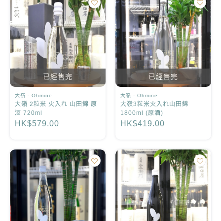
已經售完
已經售完
大嶺 - Ohmine
大嶺 - Ohmine
大嶺 2粒米 火入れ 山田錦 原
大嶺3粒米火入れ山田錦
酒 720ml
1800ml (原酒)
HK$579.00
HK$419.00