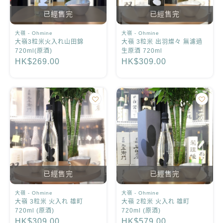
已經售完
已經售完
大嶺 - Ohmine
大嶺 - Ohmine
大嶺3粒米火入れ山田錦
大嶺 3粒米 出羽燦々 無濾過
720ml(原酒)
生原酒 720ml
HK$269.00
HK$309.00
已經售完
已經售完
大嶺 - Ohmine
大嶺 - Ohmine
大嶺 3粒米 火入れ 雄町
大嶺 2粒米 火入れ 雄町
720ml (原酒)
720ml (原酒)
HK$309.00
HK$579.00