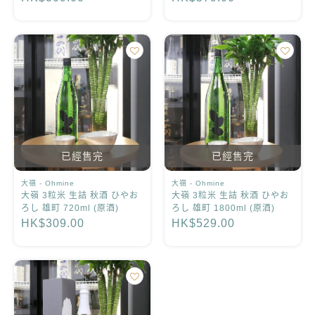
已經售完
已經售完
大嶺 - Ohmine
大嶺 - Ohmine
大嶺 3粒米 生詰 秋酒 ひやお
大嶺 3粒米 生詰 秋酒 ひやお
ろし 雄町 720ml (原酒)
ろし 雄町 1800ml (原酒)
HK$309.00
HK$529.00