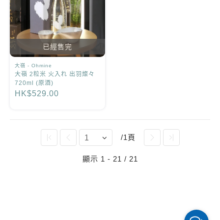
已經售完
大嶺 - Ohmine
大嶺 2粒米 火入れ 出羽燦々
720ml (原酒)
HK$529.00
/1頁
顯示 1 - 21 / 21