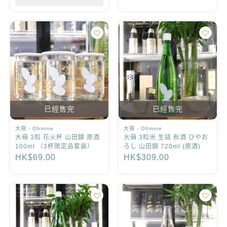
已經售完
已經售完
大嶺 - Ohmine
大嶺 - Ohmine
大嶺 3粒 花火杯 山田錦 原酒
大嶺 3粒米 生詰 秋酒 ひやお
100ml （3杯限定品套装）
ろし 山田錦 720ml (原酒)
HK$69.00
HK$309.00