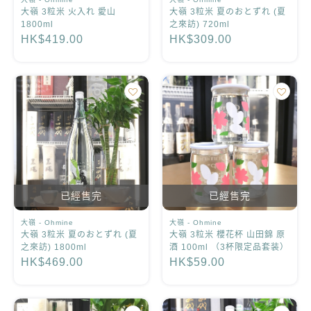
大嶺 3粒米 火入れ 愛山
大嶺 3粒米 夏のおとずれ (夏
1800ml
之來訪) 720ml
HK$419.00
HK$309.00
已經售完
已經售完
大嶺 - Ohmine
大嶺 - Ohmine
大嶺 3粒米 夏のおとずれ (夏
大嶺 3粒米 櫻花杯 山田錦 原
之來訪) 1800ml
酒 100ml （3杯限定品套装）
HK$469.00
HK$59.00