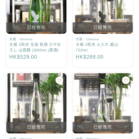
已經售完
已經售完
大嶺 - Ohmine
大嶺 - Ohmine
大嶺 3粒米 生詰 秋酒 ひやお
大嶺 3粒米 火入れ 愛山
ろし 山田錦 1800ml (原酒)
720ml
HK$529.00
HK$289.00
已經售完
已經售完
大嶺 - Ohmine
大嶺 - Ohmine